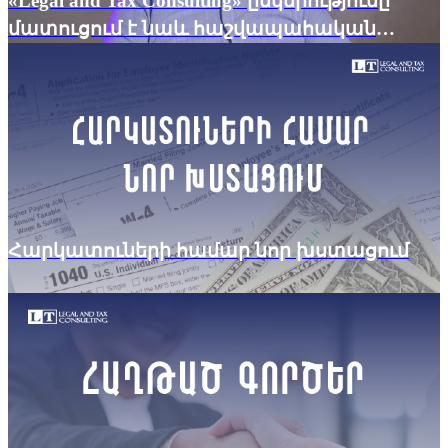
«Legal and Tax Consulting» ընկերությունը
մատուցում է նաև հաշվապահական
հաշվառման խորհրդատվական և բուն
հաշվառման իրականացման
ծառայություններ
Հարկատուների համար նոր խստացում