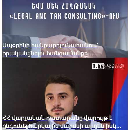
Ապօրինի հանքարդյունահանում
իրականցնելու հանգամանքը
չհաստատվեց
ՀՀ վարչական դատարանը վարույթ է
ընդունել հարկային մարմնի արդեն իսկ