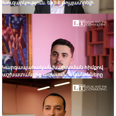
Խուզարկություն. երբ է թույլատրելի
Կարգապահական խախտման հիմքով
աշխատանքից ազատման կանոնները