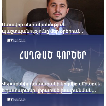
Մտավոր սեփականության
պաշտպանությունը մեր օրերում
արդիական խնդիր է
Վերաքննիչ դատարանի կողմից վերացվել
է դատարանի կիրառած խափանման
միջոցը