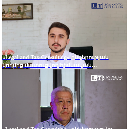
տնտեսական գործունեության դեմ
ուղղված հանցագործությունների
վերաբերյալ նախաձեռնված քրեական
վարույթներով վստահորդների շահերի
պաշտպանությունը
«Legal and Tax Consulting» ընկերության
կողմից մատուցվող հիմնական
ծառայություններից մեկը
իրավաբանական անձանց իրավական
ուղեկցումն է