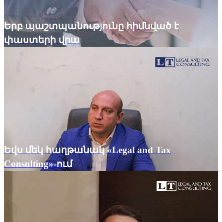
Երբ պաշտպանությունը հիմնված է
փաստերի վրա
Եվս մեկ հաղթանակ «Legal and Tax
Consulting»-ում