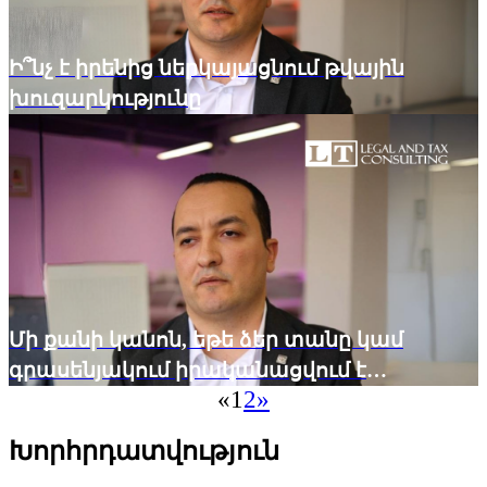
Ի՞նչ է իրենից ներկայացնում թվային
խուզարկությունը
Մի քանի կանոն, եթե ձեր տանը կամ
գրասենյակում իրականացվում է
«
1
2
»
խուզարկություն
Խորհրդատվություն