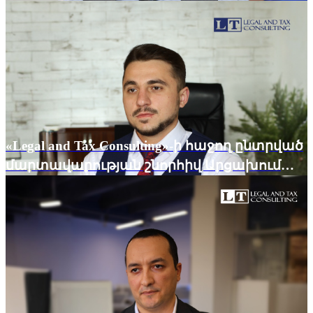
անբողոքարկելի դարձած այն վարչական
ակտի վիճարկման հայցը, որի հիման վրա
հարկային մարմինը դիմել էր ՀՀ
սնանկության դատարան վարչական
ակտի հասցեատիրոջը սնանկ ճանաչելու
պահանջով։
«Legal and Tax Consulting»-ի հաջող ընտրված
մարտավարության շնորհիվ Արցախում
գրանցված ընկերության բանկային
հաշվում առկա դրամական միջոցները
ճանաչվել են տիրազուրկ 💼💰 ու դրանց
նկատմամբ ճանաչվել է ընկերության միակ
մասնակցի սեփականության իրավունքը