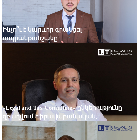
Ինչո՞ւ է կարևոր գրանցել
ապրանքանշանը
«Legal and Tax Consulting» ընկերությունը
զբաղվում է իրավաբանական,
հաշվապահական և արբիտրաժային
ծառայությունների մատուցմամբ