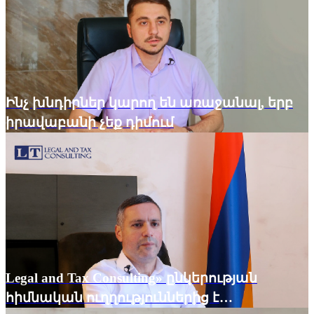
Ինչ խնդիրներ կարող են առաջանալ, երբ
իրավաբանի չեք դիմում
Legal and Tax Consulting» ընկերության
հիմնական ուղղություններից է